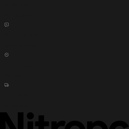
Ver detalhes
Ver métodos
Precisas de ajuda
Contacte-nos em
3 anos de garantia
Ver mais
Envio 24/48h
Ver detalhes