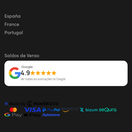
NITROPC SHOPS
España
France
Portugal
Promoções ativas
Saldos de Verao
4.9
Ver todas as avaliações no Google
Conceção e desenvolvimento
Nitropc, marca da DVR Technology S.L.U., com o CIF:
B99408189 - Endereço de contacto em Portugal: Rua Fialho