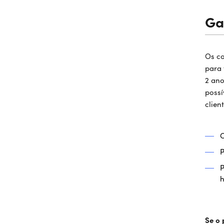
Ga
Os co
para 
2 ano
possí
clien
C
P
P
h
Se o 