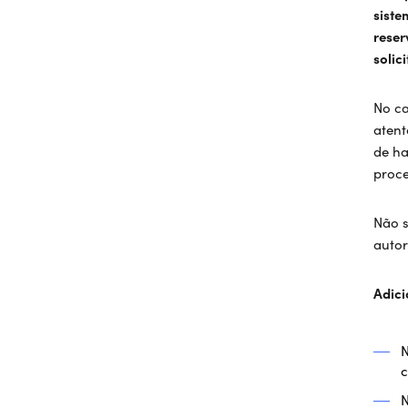
siste
reser
solic
No ca
atent
de ha
proc
Não s
autor
Adici
N
c
N