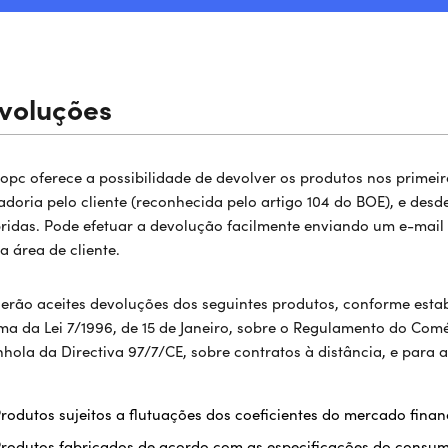
voluções
ropc oferece a possibilidade de devolver os produtos nos primeir
doria pelo cliente (reconhecida pelo artigo 104 do BOE), e des
idas. Pode efetuar a devolução facilmente enviando um e-mail
a área de cliente.
erão aceites devoluções dos seguintes produtos, conforme estab
ma da Lei 7/1996, de 15 de Janeiro, sobre o Regulamento do Comé
hola da Directiva 97/7/CE, sobre contratos à distância, e para 
rodutos sujeitos a flutuações dos coeficientes do mercado finan
rodutos fabricados de acordo com as especificações do consu