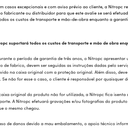
m casos excepcionais e com aviso prévio ao cliente, a Nitropc r
o fabricante ou distribuidor para que este avalie se será efetu
odos os custos de transporte e mão-de-obra enquanto a garantia 
ropc suportará todos os custos de transporte e mão de obra enqua
urante o período de garantia de três anos, o Nitropc apresent
to de fabrico, devem ser seguidas as instruções dadas pelo serv
vido na caixa original com a proteção original. Além disso, deve
. Se não for esse o caso, o cliente é responsável por quaisquer
caixa original do produto não for utilizada, a Nitropc fica isen
porte. A Nitropc efetuará gravações e/ou fotografias do prod
ue o mesmo chegou.
so de danos devido a mau embalamento, o apoio técnico inform