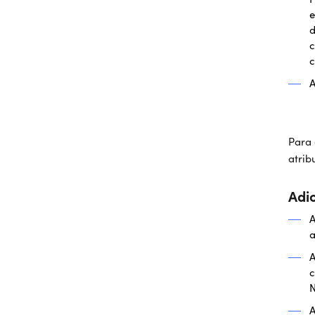
e
d
c
c
A
Para 
atrib
Adi
A
a
A
c
N
A