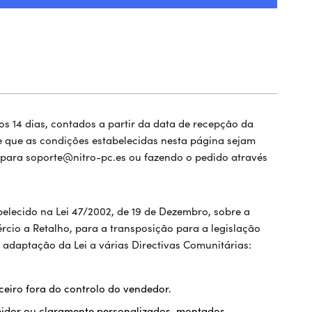
os 14 dias, contados a partir da data de recepção da
de que as condições estabelecidas nesta página sejam
 para soporte@nitro-pc.es ou fazendo o pedido através
elecido na Lei 47/2002, de 19 de Dezembro, sobre a
rcio a Retalho, para a transposição para a legislação
a adaptação da Lei a várias Directivas Comunitárias:
ceiro fora do controlo do vendedor.
midor ou claramente personalizados, montados