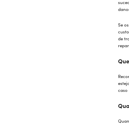
suced
danos
Se os
custo
de tr
repar
Que
Recor
estej
caso 
Qua
Quan