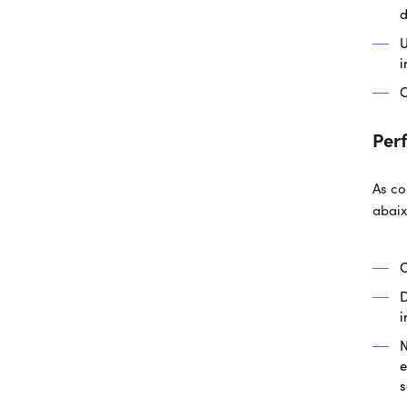
d
U
i
O
Perf
As co
abaix
C
D
i
N
e
s