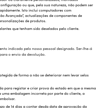
onfiguração ou que, pela sua natureza, não podem ser
rapidamente. Isto inclui computadores com
ção Avançada", actualizações de componentes de
rsonalizações de produtos.
alantes que tenham sido deselados pelo cliente.
ento indicado pelo nosso pessoal designado. Ser-lhe-á
para o envio da devolução.
tegida de forma a não se deteriorar nem levar selos
a para registar e criar prova do estado em que a mesma
 a uma embalagem incorreta por parte do cliente, a
embolsar.
azo de 14 dias a contar desda data de aprovação da