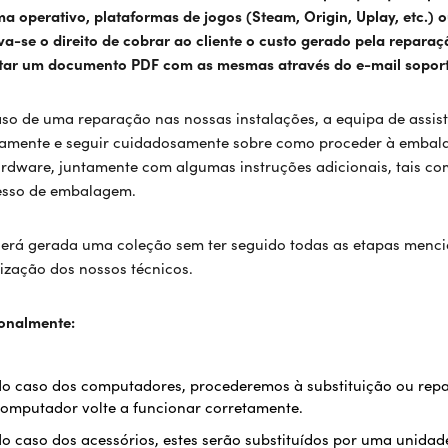
ma operativo, plataformas de jogos (Steam, Origin, Uplay, etc.)
va-se o direito de cobrar ao cliente o custo gerado pela repara
itar um documento PDF com as mesmas através do e-mail soport
so de uma reparação nas nossas instalações, a equipa de assist
amente e seguir cuidadosamente sobre como proceder à embala
rdware, juntamente com algumas instruções adicionais, tais com
esso de embalagem.
erá gerada uma coleção sem ter seguido todas as etapas mencio
ização dos nossos técnicos.
onalmente:
o caso dos computadores, procederemos à substituição ou rep
omputador volte a funcionar corretamente.
o caso dos acessórios, estes serão substituídos por uma unida