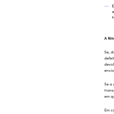
E
a
t
A Nit
Se, d
defei
devol
envio
Se a 
trans
em q
Em ca