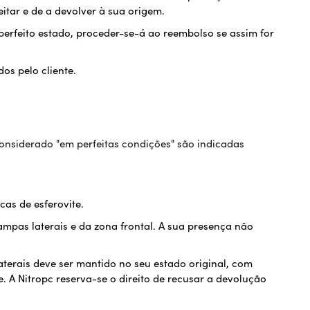
eitar e de a devolver à sua origem.
erfeito estado, proceder-se-á ao reembolso se assim for
os pelo cliente.
onsiderado "em perfeitas condições" são indicadas
cas de esferovite.
ampas laterais e da zona frontal. A sua presença não
aterais deve ser mantido no seu estado original, com
e. A Nitropc reserva-se o direito de recusar a devolução