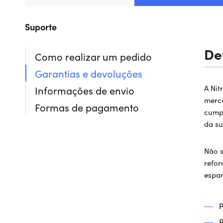
Suporte
De
Como realizar um pedido
Garantias e devoluções
A Nit
Informações de envio
merca
Formas de pagamento
cumpr
da su
Não s
refor
espan
P
P