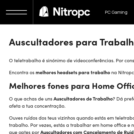
Início
PC Gaming
PC Work
Auscultadores para Trabal
O teletrabalho é sinónimo de videoconferências. Por con
Encontra os
melhores headsets para trabalho
na Nitropc
Melhores fones para Home Offi
O que achas de uns
Auscultadores de Trabalho
? Dá pref
afeta a tua concentração.
Ouves ruídos dos teus vizinhos quando estás em teletra
trabalho. Por vezes, estás a trabalhar em home office 
que optes por
Auscultadores com Cancelamento de Ruíd