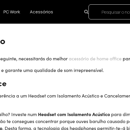
PC Work
Acessórios
ho
seguinte, necessitarás do melhor
acessório de home office
par
 e garante uma qualidade de som irrepreensível.
ce
erência a um Headset com Isolamento Acústico e Cancelament
balho? Investe num
Headset com Isolamento
Acústico
para dimi
e não te consegues concentrar porque ouves barulho causado
o
. Desta forma, a tecnologia dos headphones permitir-te-á b