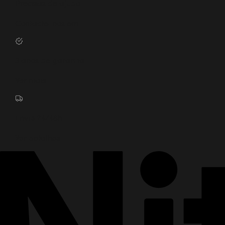
Precisas de ajuda
Contacte-nos em
3 anos de garantia
Ver mais
Envio 24/48h
Ver detalhes