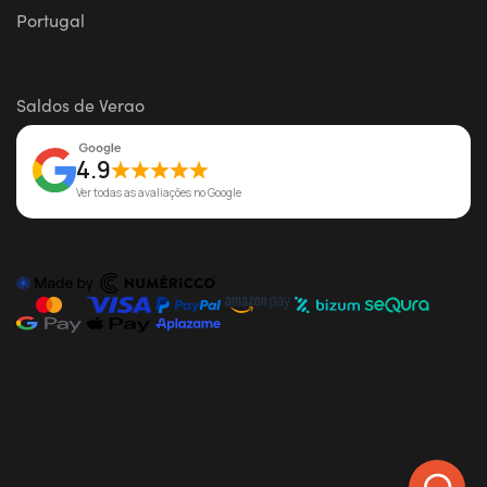
Portugal
Promoções ativas
Saldos de Verao
4.9
Ver todas as avaliações no Google
Conceção e desenvolvimento
Nitropc, marca da DVR Technology S.L.U., com o CIF:
B99408189 - Endereço de contacto em Portugal: Rua Fialho
de Almeida, n.º 14, 2.º Esq., Escritório DR1, 1070-129 Lisboa -
Endereço de contacto apenas - Todos os preços incluem
IVA.