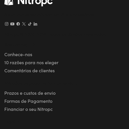
A sua loja especializada em PCs e acessórios
Nitropc © 2008-2026. Todos os direitos reservados.
Nos conheça
Conhece-nos
10 razões para nos eleger
Comentários de clientes
Métodos de pagamento e de envio
Prazos e custos de envio
Formas de Pagamento
Financiar o seu Nitropc
Legal