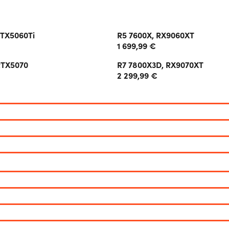
RTX5060Ti
R5 7600X, RX9060XT
1 699,99 €
RTX5070
R7 7800X3D, RX9070XT
2 299,99 €