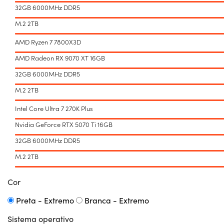
32GB 6000MHz DDR5
M.2 2TB
AMD Ryzen 7 7800X3D
AMD Radeon RX 9070 XT 16GB
32GB 6000MHz DDR5
M.2 2TB
Intel Core Ultra 7 270K Plus
Nvidia GeForce RTX 5070 Ti 16GB
32GB 6000MHz DDR5
M.2 2TB
Cor
Preta - Extremo
Branca - Extremo
Sistema operativo