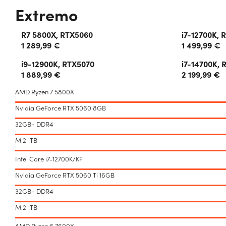
Extremo
R7 5800X, RTX5060
i7-12700K, 
1 289,99 €
1 499,99 €
i9-12900K, RTX5070
i7-14700K, 
1 889,99 €
2 199,99 €
AMD Ryzen 7 5800X
Nvidia GeForce RTX 5060 8GB
32GB+ DDR4
M.2 1TB
Intel Core i7-12700K/KF
Nvidia GeForce RTX 5060 Ti 16GB
32GB+ DDR4
M.2 1TB
AMD Ryzen 5 7600X